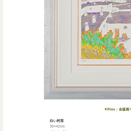
Prev
｜
全版画
白い村里
30×42cm