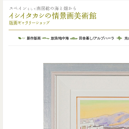
スペインそして南房総の海と畑から
イシイタカシ（石井崇）の情景画美術館版画ギャラリーショップ -gallery of Ishii 
新作版画
放浪/地中海
田舎暮し/アルプハーラ
光