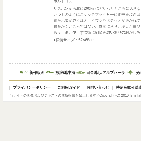
ポルトゴス
リスボンから北に200kmほどいったところに大き
いつものようにスケッチブック片手に街中を歩き回
置かれ炭が赤く燃え、イワシやタチウオが焼かれて
絵をかくどころではない。食堂に入り、冷えた白ワ
もう一泊、少しずつ街に馴染み思い通りの絵がしあ
●額装サイズ：57×68cm
新作版画
放浪/地中海
田舎暮し/アルプハーラ
光
プライバシーポリシー
ご利用ガイド
お問い合わせ
特定商取引法
当サイトの画像およびテキストの無断転載を禁止します／Copyright (C) 2010 Ishii Takashi A